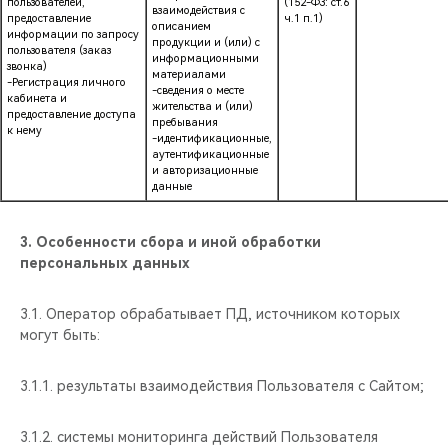
пользователей,
(152-ФЗ: ст.6
взаимодействия с
предоставление
ч.1 п.1)
описанием
информации по запросу
продукции и (или) с
пользователя (заказ
информационными
звонка)
материалами
-Регистрация личного
-сведения о месте
кабинета и
жительства и (или)
предоставление доступа
пребывания
к нему
-идентификационные,
аутентификационные
и авторизационные
данные
3.
Особенности сбора и иной обработки
персональных данных
3.1. Оператор обрабатывает ПД, источником которых
могут быть:
3.1.1. результаты взаимодействия Пользователя с Сайтом;
3.1.2. системы мониторинга действий Пользователя