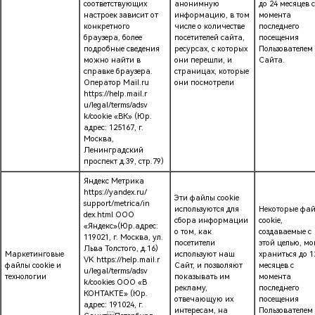
соответствующих
анонимную
до 24 месяцев с
настроек зависит от
информацию, в том
момента
конкретного
числе о количестве
последнего
браузера, более
посетителей сайта,
посещения
подробные сведения
ресурсах, с которых
Пользователем
можно найти в
они перешли, и
Сайта.
справке браузера.
страницах, которые
Оператор Mail.ru
они посмотрели
https://help.mail.r
u/legal/terms/adsv
k/cookie «ВК» (Юр.
адрес: 125167, г.
Москва,
Ленинградский
проспект д.39, стр.79)
Яндекс Метрика
https://yandex.ru/
Эти файлы cookie
support/metrica/in
используются для
Некоторые фа
dex.html ООО
сбора информации
cookie,
«Яндекс»(Юр.адрес:
о том, как
создаваемые с
119021, г. Москва, ул.
посетители
этой целью, мо
Льва Толстого, д.16)
Маркетинговые
используют наш
храниться до 1
VK https://help.mail.r
файлы cookie и
Сайт, и позволяют
месяцев с
u/legal/terms/adsv
технологии
показывать им
момента
k/cookies ООО «В
рекламу,
последнего
КОНТАКТЕ» (Юр.
отвечающую их
посещения
адрес: 191024, г.
интересам, на
Пользователем