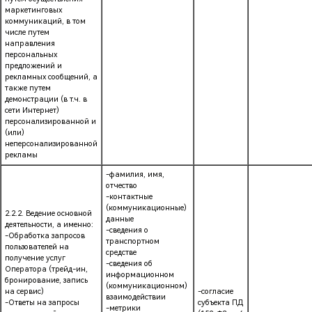
маркетинговых
коммуникаций, в том
числе путем
направления
персональных
предложений и
рекламных сообщений, а
также путем
демонстрации (в т.ч. в
сети Интернет)
персонализированной и
(или)
неперсонализированной
рекламы
-фамилия, имя,
отчество
-контактные
(коммуникационные)
2.2.2. Ведение основной
данные
деятельности, а именно:
-сведения о
-Обработка запросов
транспортном
пользователей на
средстве
получение услуг
-сведения об
Оператора (трейд-ин,
информационном
бронирование, запись
(коммуникационном)
на сервис)
-согласие
взаимодействии
-Ответы на запросы
субъекта ПД
-метрики