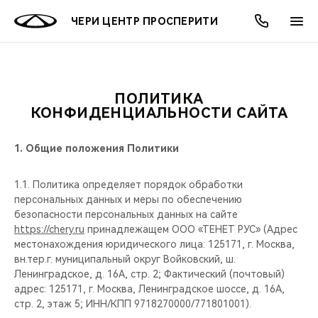
ЧЕРИ ЦЕНТР ПРОСПЕРИТИ
ПОЛИТИКА
ОНЛАЙН СЕРВИСЫ
ПОКУПАТЕЛЯМ
ВЛАДЕЛЬЦАМ
О КОМПАНИИ
МИР CHERY
МОДЕЛИ
АКЦИИ
КОНФИДЕНЦИАЛЬНОСТИ САЙТА
ВЫБОР И ПОКУПКА
СЕРВИС
АКСЕССУАРЫ
ВЫГОДЫ И АКЦИИ
ВЫБОР И ПОКУПКА
О НАС
ВСЕ МОДЕЛИ
1.
Общие положения Политики
КРЕДИТ И СТРАХОВАНИЕ
ЗАПЧАСТИ И АКСЕССУАРЫ
О БРЕНДЕ
КРЕДИТ
МЫ В СОЦСЕТЯХ
1.1. Политика определяет порядок обработки
КРОССОВЕРЫ
персональных данных и меры по обеспечению
ПОДДЕРЖКА
CHERY В СОЦСЕТЯХ
безопасности персональных данных на сайте
СЕДАНЫ
https://chery.ru
принадлежащем ООО «ТЕНЕТ РУС» (Адрес
местонахождения юридического лица: 125171, г. Москва,
CHERY CONNECT
ЛЮДИ CHERY
вн.тер.г. муниципальный округ Войковский, ш.
НОВИНКИ
Ленинградское, д. 16А, стр. 2; Фактический (почтовый)
БЛАГОТВОРИТЕЛЬНОСТЬ
адрес: 125171, г. Москва, Ленинградское шоссе, д. 16А,
стр. 2, этаж 5; ИНН/КПП 9718270000/771801001).