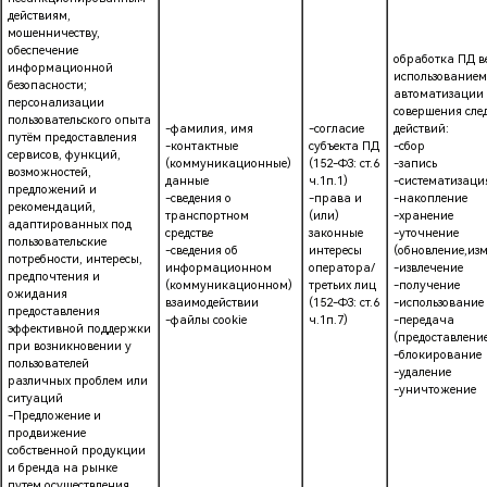
действиям,
мошенничеству,
обеспечение
обработка ПД ве
информационной
использованием
безопасности;
автоматизации
персонализации
совершения сл
пользовательского опыта
-фамилия, имя
-согласие
действий:
путём предоставления
-контактные
субъекта ПД
-сбор
сервисов, функций,
(коммуникационные)
(152-ФЗ: ст.6
-запись
возможностей,
данные
ч.1п.1)
-систематизаци
предложений и
-сведения о
-права и
-накопление
рекомендаций,
транспортном
(или)
-хранение
адаптированных под
средстве
законные
-уточнение
пользовательские
-сведения об
интересы
(обновление,из
потребности, интересы,
информационном
оператора/
-извлечение
предпочтения и
(коммуникационном)
третьих лиц
-получение
ожидания
взаимодействии
(152-ФЗ: ст.6
-использование
предоставления
-файлы cookie
ч.1п.7)
-передача
эффективной поддержки
(предоставление
при возникновении у
-блокирование
пользователей
-удаление
различных проблем или
-уничтожение
ситуаций
-Предложение и
продвижение
собственной продукции
и бренда на рынке
путем осуществления