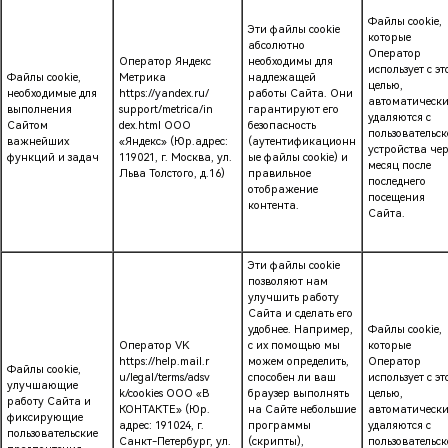
Файлы cookie,
Эти файлы cookie
которые
абсолютно
Оператор
Оператор Яндекс
необходимы для
использует с эт
Файлы cookie,
Метрика
надлежащей
целью,
необходимые для
https://yandex.ru/
работы Сайта. Они
автоматическ
выполнения
support/metrica/in
гарантируют его
удаляются с
Сайтом
dex.html ООО
безопасность
пользовательск
важнейших
«Яндекс» (Юр.адрес:
(аутентификационн
устройства чер
функций и задач
119021, г. Москва, ул.
ые файлы cookie) и
месяц после
Льва Толстого, д.16)
правильное
последнего
отображение
посещения
контента.
Сайта.
Эти файлы cookie
позволяют нам
улучшить работу
Сайта и сделать его
удобнее. Например,
Файлы cookie,
Оператор VK
с их помощью мы
которые
https://help.mail.r
можем определить,
Оператор
Файлы cookie,
u/legal/terms/adsv
способен ли ваш
использует с эт
улучшающие
k/cookies ООО «В
браузер выполнять
целью,
работу Сайта и
КОНТАКТЕ» (Юр.
на Сайте небольшие
автоматическ
фиксирующие
адрес: 191024, г.
программы
удаляются с
пользовательские
Санкт-Петербург, ул.
(скрипты),
пользовательск