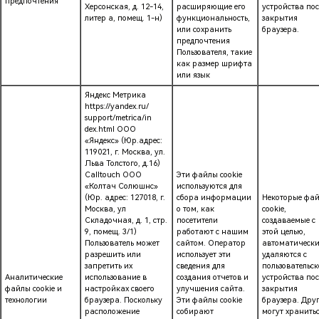
предпочтения
Херсонская, д. 12-14,
расширяющие его
устройства пос
литер а, помещ. 1-н)
функциональность,
закрытия
или сохранить
браузера.
предпочтения
Пользователя, такие
как размер шрифта
или язык
Яндекс Метрика
https://yandex.ru/
support/metrica/in
dex.html ООО
«Яндекс» (Юр.адрес:
119021, г. Москва, ул.
Льва Толстого, д.16)
Calltouch ООО
Эти файлы cookie
«Колтач Солюшнс»
используются для
(Юр. адрес: 127018, г.
сбора информации
Некоторые фа
Москва, ул
о том, как
cookie,
Складочная, д. 1, стр.
посетители
создаваемые с
9, помещ. 3/1)
работают с нашим
этой целью,
Пользователь может
сайтом. Оператор
автоматическ
разрешить или
использует эти
удаляются с
запретить их
сведения для
пользовательск
Аналитические
использование в
создания отчетов и
устройства пос
файлы cookie и
настройках своего
улучшения сайта.
закрытия
технологии
браузера. Поскольку
Эти файлы cookie
браузера. Дру
расположение
собирают
могут хранить