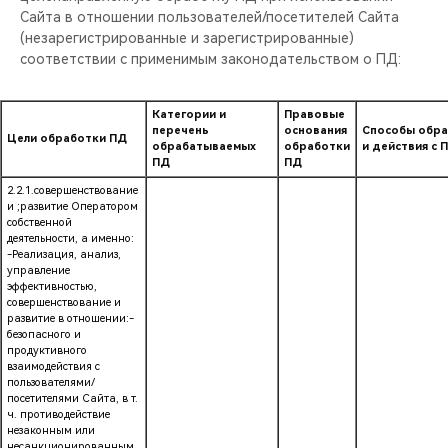
Сайта в отношении пользователей/посетителей Сайта
(незарегистрированные и зарегистрированные)
соответствии с применимым законодательством о ПД:
Категории и
Правовые
перечень
основания
Способы обр
Цели обработки ПД
обрабатываемых
обработки
и действия с 
ПД
ПД
2.2.1.совершенствование
и ;развитие Оператором
собственной
деятельности, а именно:
-Реализация, анализ,
управление
эффективностью,
совершенствование и
развитие в отношении:-
безопасного и
продуктивного
взаимодействия с
пользователями/
посетителями Сайта, в т.
ч. противодействие
незаконным или
несанкционированным