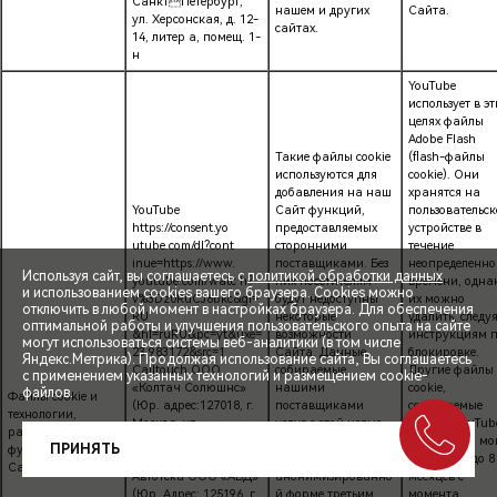
СанктПетербург,
нашем и других
Сайта.
ул. Херсонская, д. 12-
сайтах.
14, литер а, помещ. 1-
н
YouTube
использует в эт
целях файлы
Adobe Flash
Такие файлы cookie
(flash-файлы
используются для
cookie). Они
добавления на наш
хранятся на
YouTube
Сайт функций,
пользовательс
https://consent.yo
предоставляемых
устройстве в
utube.com/dl?cont
сторонними
течение
inue=https://www.
поставщиками. Без
неопределенно
Используя сайт, вы соглашаетесь с
политикой обработки данных
youtube.com/watc h?
них посетителям
времени, одна
и использованием cookies вашего браузера. Cookies можно
v%3Dz0RuCJ6bkc&gl=
будут недоступны
их можно
отключить в любой момент в настройках браузера. Для обеспечения
RU
некоторые
удалить, следу
оптимальной работы и улучшения пользовательского опыта на сайте
&hl=ruRU&pc=yt&uxe=
возможности
инструкциям 
могут использоваться системы веб-аналитики (в том числе
23 983172&src=1
Сайта. Данные,
блокировке.
СПЕЦПРЕДЛОЖЕНИЯ
Яндекс.Метрика). Продолжая использование сайта, Вы соглашаетесь
Calltouch ООО
собираемые
Другие файлы
с применением указанных технологий и размещением cookie-
«Колтач Солюшнс»
нашими
cookie,
файлов.
Файлы cookie и
(Юр. адрес:127018, г.
поставщиками
создаваемые
ЗАПИСЬ НА ТЕСТ-ДРАЙВ
технологии,
Москва, ул
услуг с этой целью,
сайтом YouTub
расширяющие
Складочная, д. 1, стр.
могут
этой целью, мо
ПРИНЯТЬ
функциональность
9, помещ. 3/1)
предоставляться в
храниться до 8
РАСЧЕТ КРЕДИТА
Сайта
Автотека ООО «АБД»
анонимизированно
месяцев с
(Юр. Адрес: 125196, г.
й форме третьим
момента