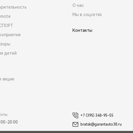
О нас
орительность
Мы в соцсетях
emote
 СПОРТ
Контакты
роприятия
зоры
ля детей
и акции
боты:
+7 (395) 348-95-55
:00-20:00
bratsk@garantauto38.ru