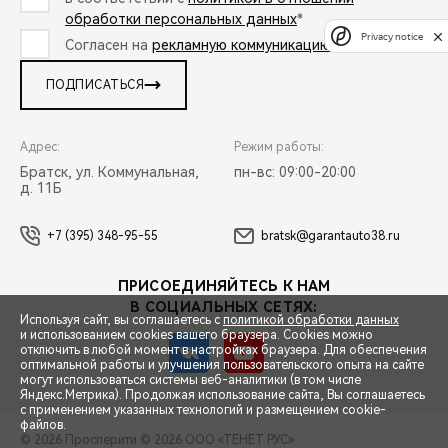
обработки персональных данных
*
Privacy notice
Согласен на
рекламную коммуникацию
*
ПОДПИСАТЬСЯ
Адрес:
Режим работы:
Братск, ул. Коммунальная,
пн-вс: 09:00-20:00
д. 11Б
+7 (395) 348-95-55
bratsk@garantauto38.ru
ПРИСОЕДИНЯЙТЕСЬ К НАМ
В СОЦИАЛЬНЫХ СЕТЯХ:
Используя сайт, вы соглашаетесь с
политикой обработки данных
и использованием cookies вашего браузера. Cookies можно
отключить в любой момент в настройках браузера. Для обеспечения
оптимальной работы и улучшения пользовательского опыта на сайте
могут использоваться системы веб-аналитики (в том числе
СПЕЦПРЕДЛОЖЕНИЯ
Яндекс.Метрика). Продолжая использование сайта, Вы соглашаетесь
с применением указанных технологий и размещением cookie-
файлов.
© 2026 Просперити
© 2026 ООО «ТЕНЕТ РУС»
ЗАПИСЬ НА ТЕСТ-ДРАЙВ