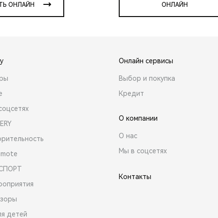
ТЬ ОНЛАЙН
ОНЛАЙН
y
Онлайн сервисы
ары
Выбор и покупка
е
Кредит
соцсетях
О компании
ERY
О нас
орительность
Мы в соцсетях
emote
 СПОРТ
Контакты
роприятия
зоры
ля детей