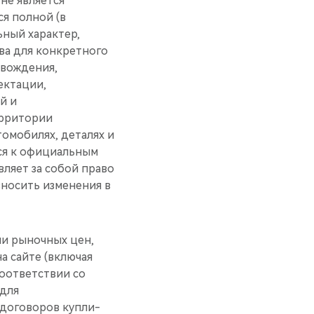
не является
я полной (в
ьный характер,
ва для конкретного
 вождения,
ектации,
й и
ерритории
омобилях, деталях и
ся к официальным
яет за собой право
вносить изменения в
ми рыночных цен,
а сайте (включая
соответствии со
 для
договоров купли-