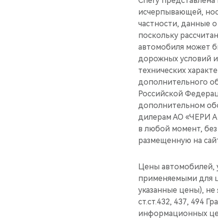
Chery представлена 
исчерпывающей, нос
частности, данные о
поскольку рассчитан
автомобиля может б
дорожных условий и 
технических характе
дополнительного об
Российской Федерац
дополнительном обо
дилерам АО «ЧЕРИ 
в любой момент, бе
размещенную на сай
Цены автомобилей, 
применяемыми для ц
указанные цены), не
ст.ст.432, 437, 494 
информационных цел