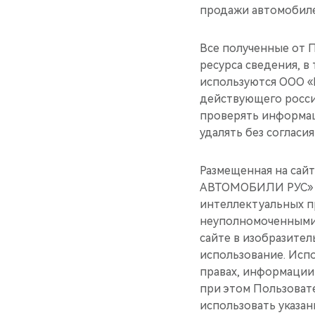
продажи автомобиле
Все полученные от 
ресурса сведения, в
используются ООО 
действующего росси
проверять информац
удалять без согласи
Размещенная на сай
АВТОМОБИЛИ РУС» ил
интеллектуальных п
неуполномоченными 
сайте в изобразител
использование. Исп
правах, информации 
при этом Пользоват
использовать указа