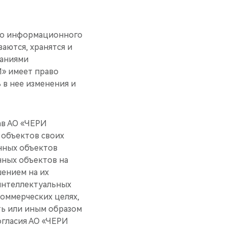
его информационного
аются, хранятся и
ваниями
» имеет право
 в нее изменения и
ав АО «ЧЕРИ
объектов своих
нных объектов
нных объектов на
шением на их
 интеллектуальных
коммерческих целях,
ть или иным образом
огласия АО «ЧЕРИ