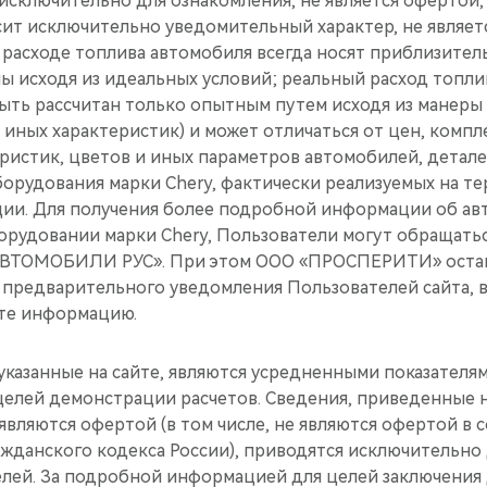
исключительно для ознакомления, не является офертой, 
ит исключительно уведомительный характер, не являетс
 расходе топлива автомобиля всегда носят приблизител
ы исходя из идеальных условий; реальный расход топли
ыть рассчитан только опытным путем исходя из манеры
иных характеристик) и может отличаться от цен, компл
ристик, цветов и иных параметров автомобилей, детале
орудования марки Chery, фактически реализуемых на т
ии. Для получения более подробной информации об авт
рудовании марки Chery, Пользователи могут обращать
АВТОМОБИЛИ РУС». При этом ООО «ПРОСПЕРИТИ» оставл
з предварительного уведомления Пользователей сайта, 
те информацию.
указанные на сайте, являются усредненными показателя
елей демонстрации расчетов. Сведения, приведенные н
 являются офертой (в том числе, не являются офертой в 
Гражданского кодекса России), приводятся исключительно
ей. За подробной информацией для целей заключения 