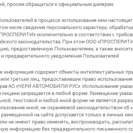
й, просим обращаться к официальным дилерам.
Пользователей в процессе использования ими настоящ
 том числе сведения персонального характера, обрабатыв
«ПРОСПЕРИТИ» исключительно в соответствии с требо
йского законодательства. При этом ООО «ПРОСПЕРИТИ
ию, предоставленную Пользователями, а также вносить
я и предварительного уведомления Пользователей.
те информация содержит объекты интеллектуальных пр
и третьих лиц, предоставивших право использования 
рав АО «ЧЕРИ АВТОМОБИЛИ РУС». Использование указа
лицами запрещается в любой форме. Размещение указа
ьной, текстовой и любой иной форме не является разре
ользование иной, не охраняемой законодательством об
размещенной на сайте допускается только в личных не
ели не имеют право изменять, воспроизводить, рассыла
нную информацию без предварительного письменного с